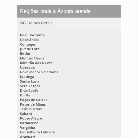
Regiões onde a Âncora atende
MG - Minas Gerais
Belo Horizonte
Uberlândia
Contagem
Juiz de Fora
Betim
Montes Claros
Ribeirão das Neves
Uberaba
Governador Valadares
Ipatinga
Santa Luzia
Sete Lagoas
Divinópolis
Ibirité
Poços de Caldas
Patos de Minas
Teófilo Otoni
Sabará
Pouso Alegre
Barbacena
Varginha
Conselheiro Lafeiete
Araguari