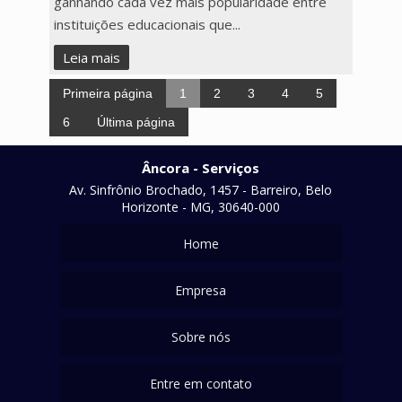
ganhando cada vez mais popularidade entre
instituições educacionais que...
Leia mais
Primeira página
1
2
3
4
5
6
Última página
Âncora - Serviços
Av. Sinfrônio Brochado, 1457 - Barreiro, Belo
Horizonte - MG, 30640-000
Home
Empresa
Sobre nós
Entre em contato